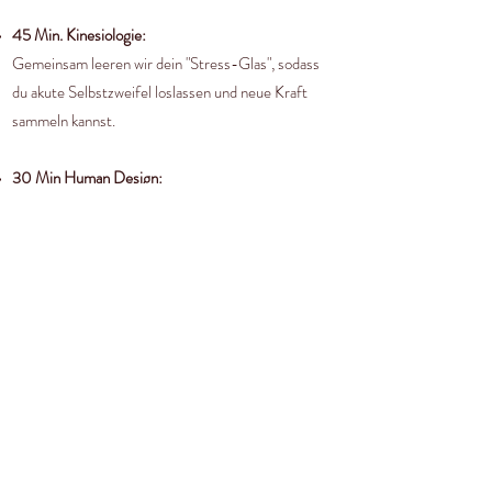
45 Min. Kinesiologie:
Gemeinsam leeren wir dein "Stress-Glas", sodass
du akute Selbstzweifel loslassen und neue Kraft
sammeln kannst.
30 Min Human Design:
Lerne die Grundzüge deiner Energie kennen und
erfahre, was deine größten Stärken sind.
Mehr erfahren
DEIN 1:1
DEEP DIVE PAKET
3 x 90 Min. Kinesiologie:
Ich unterstütze dich dabei,