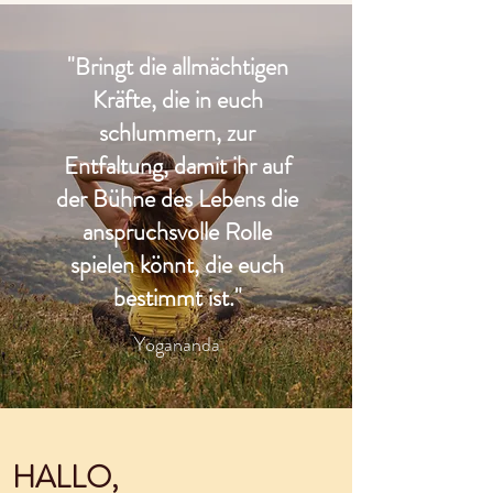
"Bringt die allmächtigen
Kräfte, die in euch
schlummern, zur
Entfaltung, damit ihr auf
der Bühne des Lebens die
anspruchsvolle Rolle
spielen könnt, die euch
bestimmt ist."
Yogananda
HALLO,